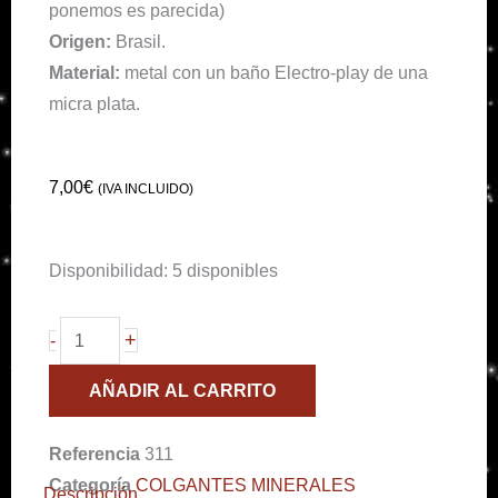
ponemos es parecida)
Origen:
Brasil.
Material:
metal con un baño Electro-play de una
micra plata.
7,00
€
(IVA INCLUIDO)
Colgante
Disponibilidad:
5 disponibles
agata
Azúl.
+
-
Brasil
AÑADIR AL CARRITO
cantidad
Referencia
311
Categoría
COLGANTES MINERALES
Descripción