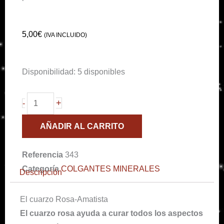
5,00
€
(IVA INCLUIDO)
Colgante
Disponibilidad:
5 disponibles
amatista-
cuarzo
+
-
rosa
AÑADIR AL CARRITO
cantidad
Referencia
343
Categoría
COLGANTES MINERALES
Descripción
El cuarzo Rosa-Amatista
El cuarzo rosa ayuda a curar todos los aspectos