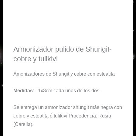
Armonizador pulido de Shungit-
cobre y tulikivi
Amonizadores de Shungit y cobre con esteatita
Medidas:
11x3cm cada unos de los dos.
Se entrega un armonizador shungit más negra con
cobre y esteatita ó tulikivi Procedencia: Rusia
(Carelia).