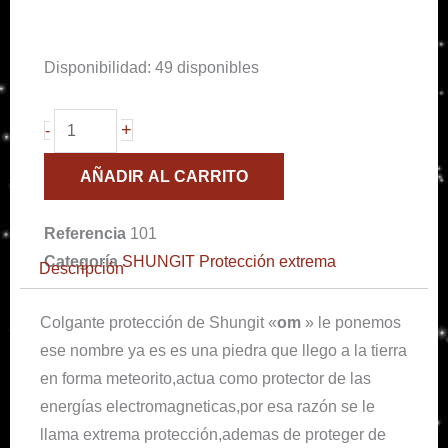
Colgante
Disponibilidad:
49 disponibles
shungit
redondo
+
-
om
AÑADIR AL CARRITO
cantidad
Referencia
101
Categoría
SHUNGIT Protección extrema
Descripción
Colgante protección de Shungit «
om
» le ponemos
ese nombre ya es es una piedra que llego a la tierra
en forma meteorito,actua como protector de las
energías electromagneticas,por esa razón se le
llama extrema protección,ademas de proteger de