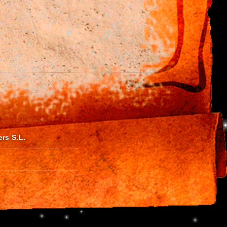
ers S.L.
an GDV
. Los estudios