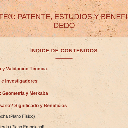
TE®: PATENTE, ESTUDIOS Y BENEF
DEDO
ÍNDICE DE CONTENIDOS
a y Validación Técnica
o e Investigadores
: Geometría y Merkaba
sarlo? Significado y Beneficios
cha (Plano Físico)
erda (Plano Emocional)