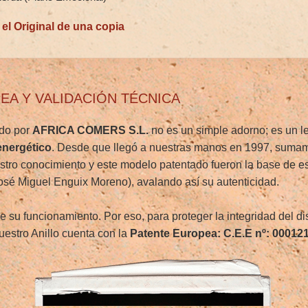
 el Original de una copia
EA Y VALIDACIÓN TÉCNICA
ido por
AFRICA COMERS S.L.
no es un simple adorno; es un le
nergético
. Desde que llegó a nuestras manos en 1997, suma
estro conocimiento y este modelo patentado fueron la base de e
osé Miguel Enguix Moreno), avalando así su autenticidad.
e su funcionamiento. Por eso, para proteger la integridad del d
uestro Anillo cuenta con la
Patente Europea: C.E.E nº: 00012