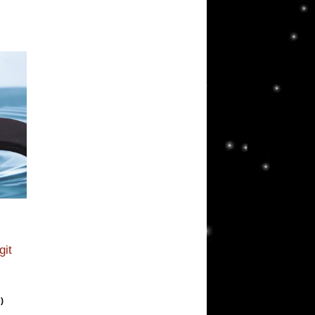
git
)