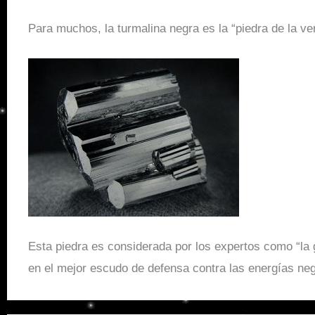
Para muchos, la turmalina negra es la “piedra de la ve
Esta piedra es considerada por los expertos como “la
en el mejor escudo de defensa contra las energías neg