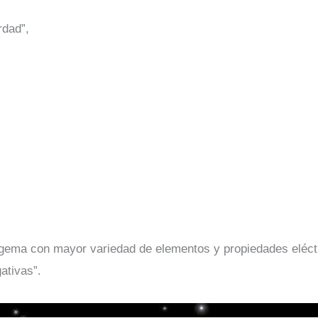
rdad”,
 gema con mayor variedad de elementos y propiedades eléctr
ativas”.