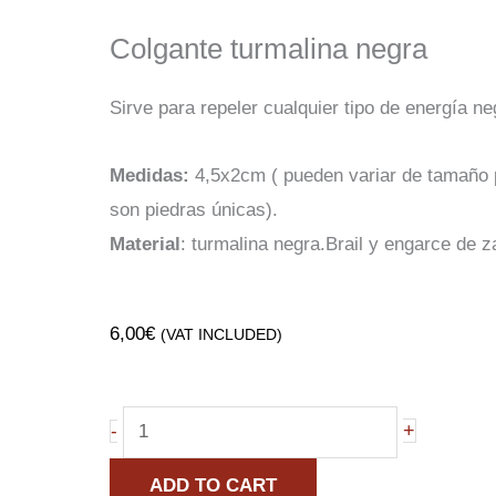
Colgante turmalina negra
Sirve para repeler cualquier tipo de energía ne
Medidas:
4,5x2cm ( pueden variar de tamaño 
son piedras únicas).
Material
: turmalina negra.Brail y engarce de 
6,00
€
(VAT INCLUDED)
Colgante
+
-
turmalina
ADD TO CART
negra