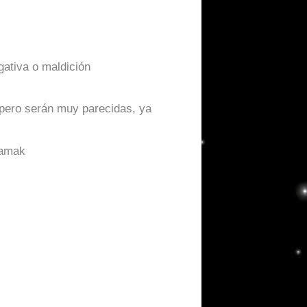
gativa o maldición
pero serán muy parecidas, ya
zamak