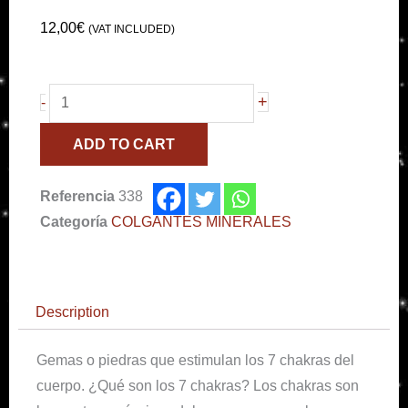
12,00
€
(VAT INCLUDED)
Colgante
+
-
7
ADD TO CART
chakras
minerales
Referencia
338
quantity
Categoría
COLGANTES MINERALES
Description
Gemas o piedras que estimulan los 7 chakras del
cuerpo. ¿Qué son los 7 chakras? Los chakras son