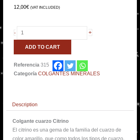
12,00
€
(VAT INCLUDED)
Colgante
+
-
punta
ADD TO CART
cuarzo
citrino
Referencia
315
quantity
Categoría
COLGANTES MINERALES
Description
Colgante cuarzo Citrino
El citrino es una gema de la familia del cuarzo de
color amarillo, que como todos los tipos de cuarzo,