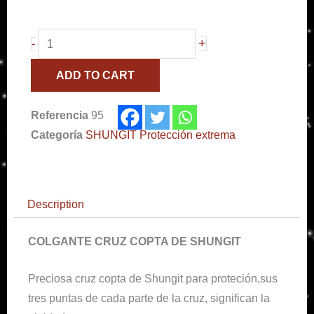
Colgante
+
-
Cruz
ADD TO CART
celta
de
Referencia
95
Shungit
Categoría
SHUNGIT Protección extrema
quantity
Description
COLGANTE CRUZ COPTA DE SHUNGIT
Preciosa cruz copta de Shungit para proteción,sus
tres puntas de cada parte de la cruz, significan la