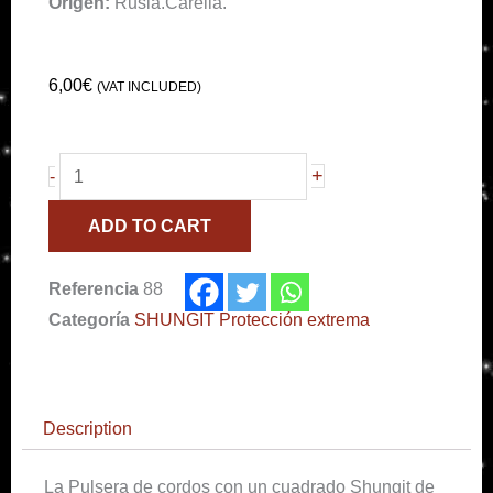
Origen:
Rusia.Carelia.
6,00
€
(VAT INCLUDED)
Pulsera
+
-
con
ADD TO CART
cubo
Shungit
Referencia
88
6mm.
Categoría
SHUNGIT Protección extrema
quantity
Description
La Pulsera de cordos con un cuadrado Shungit de