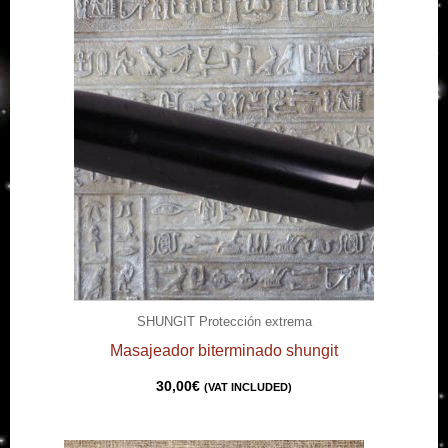
SHUNGIT Protección extrema
Masajeador biterminado shungit
30,00
€
(VAT INCLUDED)