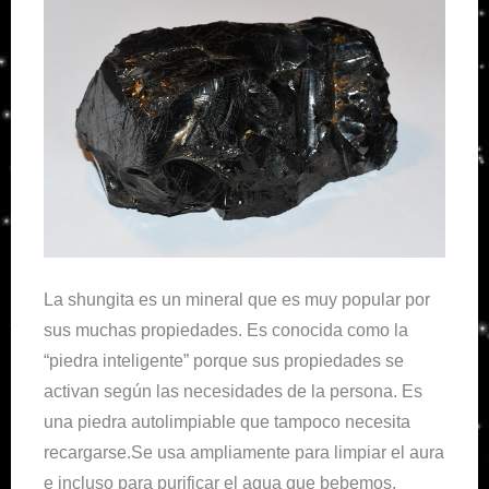
La shungita es un mineral que es muy popular por
sus muchas propiedades. Es conocida como la
“piedra inteligente” porque sus propiedades se
activan según las necesidades de la persona. Es
una piedra autolimpiable que tampoco necesita
recargarse.Se usa ampliamente para limpiar el aura
e incluso para purificar el agua que bebemos.