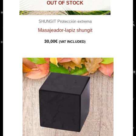
OUT OF STOCK
SHUNGIT Protección extrema
Masajeador-lapiz shungit
30,00
€
(VAT INCLUDED)